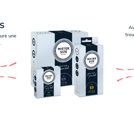
S
Av
trou
sure une
.