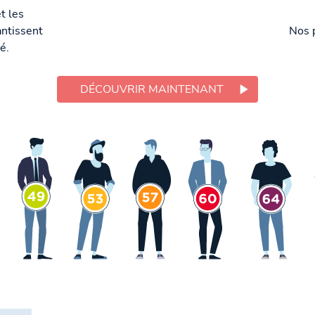
t les
ntissent
Nos 
é.
DÉCOUVRIR MAINTENANT