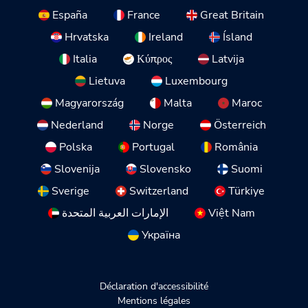
España
France
Great Britain
Hrvatska
Ireland
Ísland
Italia
Κύπρος
Latvija
Lietuva
Luxembourg
Magyarország
Malta
Maroc
Nederland
Norge
Österreich
Polska
Portugal
România
Slovenija
Slovensko
Suomi
Sverige
Switzerland
Türkiye
الإمارات العربية المتحدة
Việt Nam
Україна
Déclaration d'accessibilité
Mentions légales