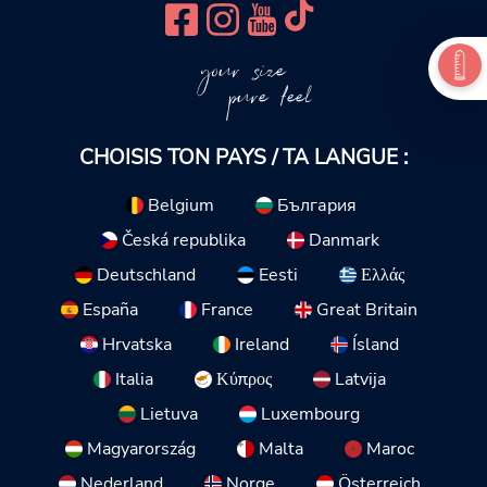
your size
pure feel
CHOISIS TON PAYS / TA LANGUE :
Belgium
България
Česká republika
Danmark
Deutschland
Eesti
Ελλάς
España
France
Great Britain
Hrvatska
Ireland
Ísland
Italia
Κύπρος
Latvija
Lietuva
Luxembourg
Magyarország
Malta
Maroc
Nederland
Norge
Österreich