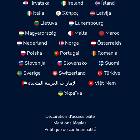
Hrvatska
Ireland
Ísland
Italia
Κύπρος
Latvija
Lietuva
Luxembourg
Magyarország
Malta
Maroc
Nederland
Norge
Österreich
Polska
Portugal
România
Slovenija
Slovensko
Suomi
Sverige
Switzerland
Türkiye
الإمارات العربية المتحدة
Việt Nam
Україна
Déclaration d'accessibilité
Mentions légales
Politique de confidentialité