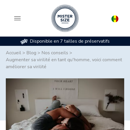
Disponible en 7 tailles de préservatifs
Aller au contenu principal
Accueil
>
Blog
>
Nos conseils
>
Augmenter sa virilité en tant qu'homme, voici comment
améliorer sa virilité