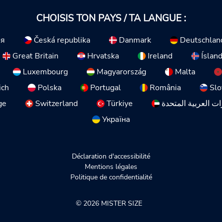
CHOISIS TON PAYS / TA LANGUE :
ия
Česká republika
Danmark
Deutschlan
Great Britain
Hrvatska
Ireland
Íslan
Luxembourg
Magyarország
Malta
ich
Polska
Portugal
România
Slo
ge
Switzerland
Türkiye
ات العربية المتحدة
Україна
Déclaration d'accessibilité
Mentions légales
Politique de confidentialité
© 2026 MISTER SIZE