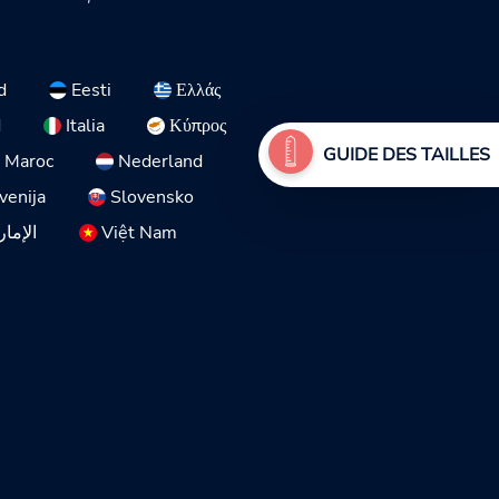
d
Eesti
Ελλάς
d
Italia
Κύπρος
GUIDE DES TAILLES
Maroc
Nederland
venija
Slovensko
الإمار
Việt Nam