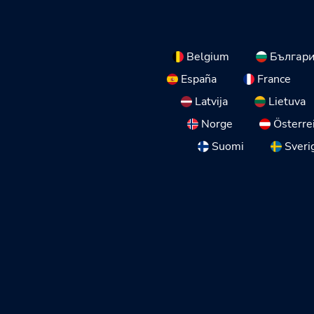
Belgium
Българ
España
France
Latvija
Lietuva
Norge
Österre
Suomi
Sveri