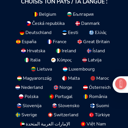
CHOISIS TON PAYS / TA LANGUE :
Belgium
България
Česká republika
Danmark
Deutschland
Eesti
Ελλάς
España
France
Great Britain
Hrvatska
Ireland
Ísland
Italia
Κύπρος
Latvija
Lietuva
Luxembourg
Magyarország
Malta
Maroc
Nederland
Norge
Österreich
Polska
Portugal
România
Slovenija
Slovensko
Suomi
Sverige
Switzerland
Türkiye
الإمارات العربية المتحدة
Việt Nam