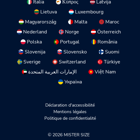
Italia
Κύπρος
Latvija
Lietuva
Luxembourg
Magyarország
Malta
Maroc
Nederland
Norge
Österreich
Polska
Portugal
România
Slovenija
Slovensko
Suomi
Sverige
Switzerland
Türkiye
الإمارات العربية المتحدة
Việt Nam
Україна
Déclaration d'accessibilité
Mentions légales
Politique de confidentialité
© 2026 MISTER SIZE