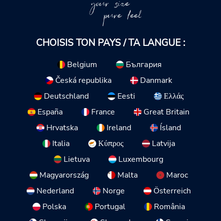
your size
pure feel
CHOISIS TON PAYS / TA LANGUE :
Belgium
България
Česká republika
Danmark
Deutschland
Eesti
Ελλάς
España
France
Great Britain
Hrvatska
Ireland
Ísland
Italia
Κύπρος
Latvija
Lietuva
Luxembourg
Magyarország
Malta
Maroc
Nederland
Norge
Österreich
Polska
Portugal
România