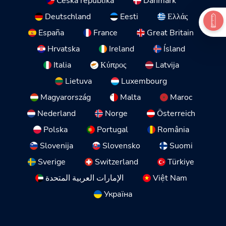
Česká republika
Danmark
Deutschland
Eesti
Ελλάς
España
France
Great Britain
Hrvatska
Ireland
Ísland
Italia
Κύπρος
Latvija
Lietuva
Luxembourg
Magyarország
Malta
Maroc
Nederland
Norge
Österreich
Polska
Portugal
România
Slovenija
Slovensko
Suomi
Sverige
Switzerland
Türkiye
الإمارات العربية المتحدة
Việt Nam
Україна