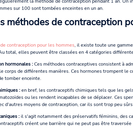
 régulièrement la méthode de contraception pendant 1 an. Un in
emmes sur 100 sont tombées enceintes en un an.
es méthodes de contraception p
de contraception pour les hommes
, il existe toute une gamm
u total, elles peuvent être classées en 4 catégories différente
on hormonales :
Ces méthodes contraceptives consistent à adm
 le corps de différentes manières. Ces hormones trompent le cor
de tomber enceinte.
imiques :
en bref, les contraceptifs chimiques tels que les ge
matozoïdes ou les rendent incapables de se déplacer. Ces sper
c d'autres moyens de contraception, car ils sont trop peu sûrs 
aniques :
il s'agit notamment des préservatifs féminins, des c
ontraceptifs créent une barrière qui ne peut pas être traversée