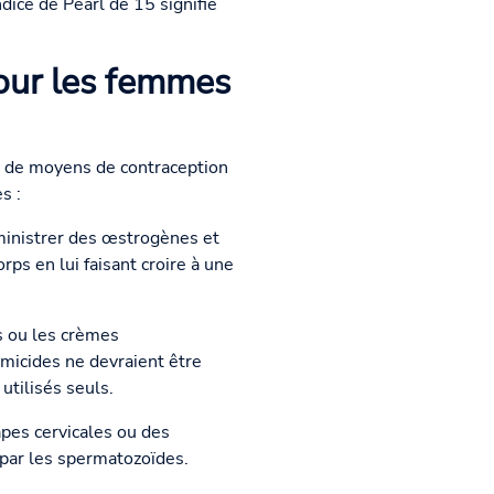
dice de Pearl de 15 signifie
our les femmes
e de moyens de contraception
s :
inistrer des œstrogènes et
ps en lui faisant croire à une
ls ou les crèmes
micides ne devraient être
utilisés seuls.
apes cervicales ou des
 par les spermatozoïdes.