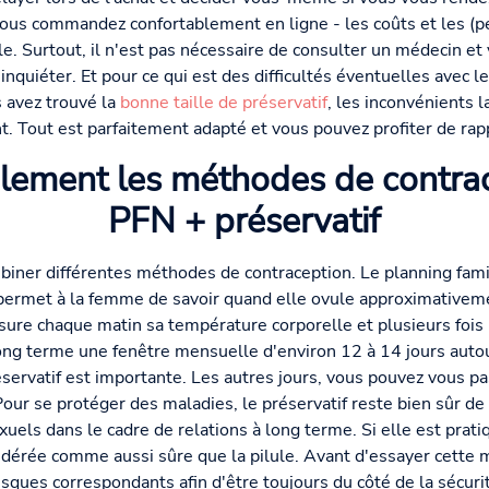
ous commandez confortablement en ligne - les coûts et les (pet
. Surtout, il n'est pas nécessaire de consulter un médecin et 
inquiéter. Et pour ce qui est des difficultés éventuelles avec l
s avez trouvé la
bonne taille de préservatif
, les inconvénients 
 Tout est parfaitement adapté et vous pouvez profiter de rapp
lement les méthodes de contrace
PFN + préservatif
biner différentes méthodes de contraception. Le planning famil
permet à la femme de savoir quand elle ovule approximativeme
sure chaque matin sa température corporelle et plusieurs fois p
à long terme une fenêtre mensuelle d'environ 12 à 14 jours autou
réservatif est importante. Les autres jours, vous pouvez vous 
our se protéger des maladies, le préservatif reste bien sûr de
xuels dans le cadre de relations à long terme. Si elle est pra
idérée comme aussi sûre que la pilule. Avant d'essayer cette 
risques correspondants afin d'être toujours du côté de la sécuri