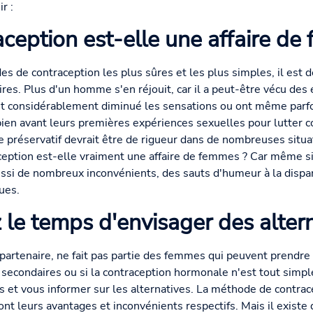
r :
aception est-elle une affaire de
des de contraception les plus sûres et les plus simples, il es
ires. Plus d'un homme s'en réjouit, car il a peut-être vécu des
ont considérablement diminué les sensations ou ont même parfois
 bien avant leurs premières expériences sexuelles pour lutter c
 le préservatif devrait être de rigueur dans de nombreuses situ
aception est-elle vraiment une affaire de femmes ? Car même si
ssi de nombreux inconvénients, des sauts d'humeur à la dispari
ues.
 le temps d'envisager des altern
a partenaire, ne fait pas partie des femmes qui peuvent prendr
secondaires ou si la contraception hormonale n'est tout simp
 et vous informer sur les alternatives. La méthode de contrace
t leurs avantages et inconvénients respectifs. Mais il existe 