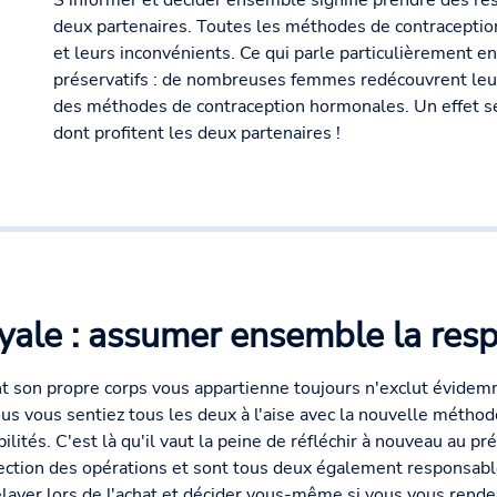
S'informer et décider ensemble signifie prendre des res
deux partenaires. Toutes les méthodes de contraceptio
et leurs inconvénients. Ce qui parle particulièrement en
préservatifs : de nombreuses femmes redécouvrent leur 
des méthodes de contraception hormonales. Un effet s
dont profitent les deux partenaires !
oyale : assumer ensemble la resp
ant son propre corps vous appartienne toujours n'exclut évidem
 vous sentiez tous les deux à l'aise avec la nouvelle méthod
tés. C'est là qu'il vaut la peine de réfléchir à nouveau au prés
ection des opérations et sont tous deux également responsable
layer lors de l'achat et décider vous-même si vous vous rende