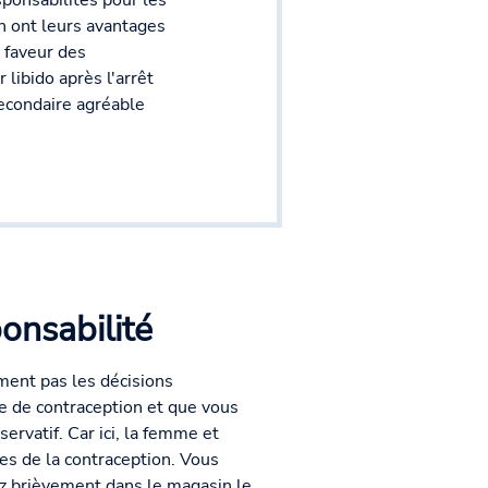
ponsabilités pour les
n ont leurs avantages
 faveur des
libido après l'arrêt
econdaire agréable
onsabilité
ment pas les décisions
e de contraception et que vous
ervatif. Car ici, la femme et
s de la contraception. Vous
z brièvement dans le magasin le