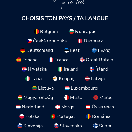
pure feel
CHOISIS TON PAYS / TA LANGUE :
Belgium
България
Česká republika
Danmark
Deutschland
Eesti
Ελλάς
España
France
Great Britain
Hrvatska
Ireland
Ísland
Italia
Κύπρος
Latvija
Lietuva
Luxembourg
Magyarország
Malta
Maroc
Nederland
Norge
Österreich
Polska
Portugal
România
Slovenija
Slovensko
Suomi