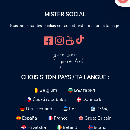
MISTER SOCIAL
Suis-nous sur les médias sociaux et reste toujours à la page.
your size
pure feel
CHOISIS TON PAYS / TA LANGUE :
Belgium
България
Česká republika
Danmark
Deutschland
Eesti
Ελλάς
España
France
Great Britain
Hrvatska
Ireland
Ísland