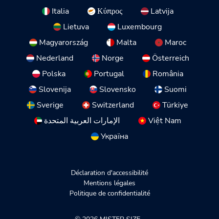
Italia
Κύπρος
Latvija
Lietuva
Luxembourg
Magyarország
Malta
Maroc
Nederland
Norge
Österreich
Polska
Portugal
România
Slovenija
Slovensko
Suomi
Sverige
Switzerland
Türkiye
الإمارات العربية المتحدة
Việt Nam
Україна
Déclaration d'accessibilité
Mentions légales
Politique de confidentialité