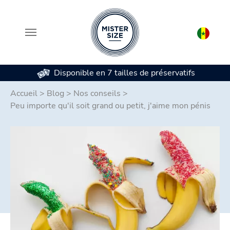
Disponible en 7 tailles de préservatifs
Aller au contenu principal
Accueil
>
Blog
>
Nos conseils
>
Peu importe qu'il soit grand ou petit, j'aime mon pénis