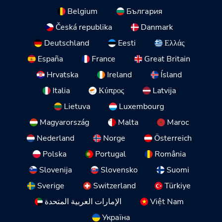
Belgium
България
Česká republika
Danmark
Deutschland
Eesti
Ελλάς
España
France
Great Britain
Hrvatska
Ireland
Ísland
Italia
Κύπρος
Latvija
Lietuva
Luxembourg
Magyarország
Malta
Maroc
Nederland
Norge
Österreich
Polska
Portugal
România
Slovenija
Slovensko
Suomi
Sverige
Switzerland
Türkiye
الإمارات العربية المتحدة
Việt Nam
Україна