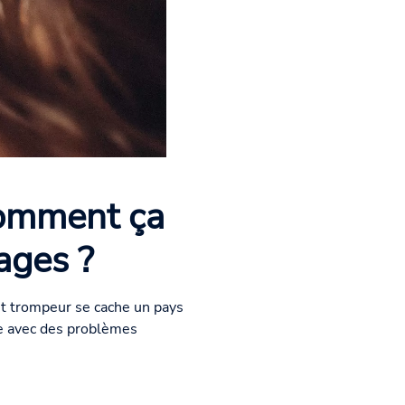
 comment ça
ages ?
nt trompeur se cache un pays
me avec des problèmes