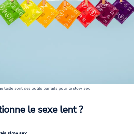
e taille sont des outils parfaits pour le slow sex
onne le sexe lent ?
ais slow sex.