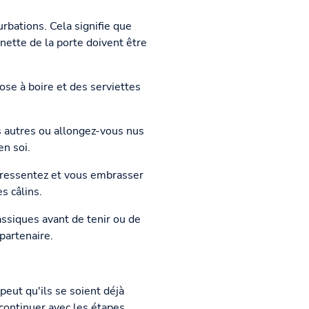
rbations. Cela signifie que
nette de la porte doivent être
se à boire et des serviettes
s autres ou allongez-vous nus
en soi.
s ressentez et vous embrasser
s câlins.
ssiques avant de tenir ou de
partenaire.
peut qu'ils se soient déjà
 continuer avec les étapes