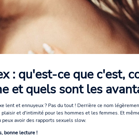
x : qu'est-ce que c'est,
e et quels sont les avant
exe lent et ennuyeux ? Pas du tout ! Derrière ce nom légèreme
e plaisir et d'intimité pour les hommes et les femmes. Et mê
u peux avoir des rapports sexuels slow.
s, bonne lecture !