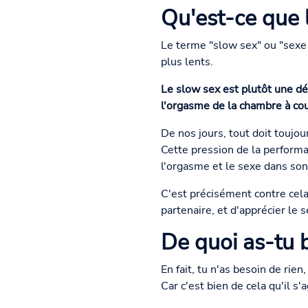
Qu'est-ce que 
Le terme "slow sex" ou "sexe 
plus lents.
Le slow sex est plutôt une dé
l'orgasme de la chambre à couc
De nos jours, tout doit toujour
Cette pression de la perfor
l'orgasme et le sexe dans so
C'est précisément contre cela 
partenaire, et d'apprécier le
De quoi as-tu 
En fait, tu n'as besoin de rie
Car c'est bien de cela qu'il s'ag